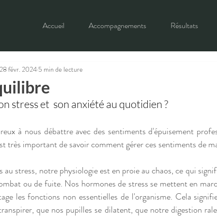
Accueil
Accompagnements
Résultats
28 févr. 2024
5 min de lecture
uilibre
 stress et  son anxiété au quotidien ?
ux à nous débattre avec des sentiments d'épuisement professi
l est très important de savoir comment gérer ces sentiments de ma
au stress, notre physiologie est en proie au chaos, ce qui signif
combat ou de fuite. Nos hormones de stress se mettent en march
age les fonctions non essentielles de l'organisme. Cela signif
nspirer, que nos pupilles se dilatent, que notre digestion ralen