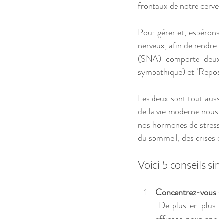
frontaux de notre cervea
Pour gérer et, espéron
nerveux, afin de rendre
(SNA) comporte deux 
sympathique) et "Repos
Les deux sont tout aussi
de la vie moderne nous
nos hormones de stress e
du sommeil, des crises d
Voici 5 conseils s
Concentrez-vous su
 De plus en plus d'études montrent que la respiration est un moyen extrêmement important et 
efficace pour app