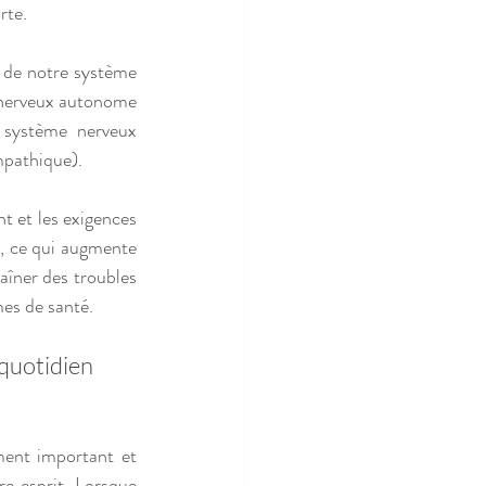
rte.
 de notre système 
 nerveux autonome 
système nerveux 
mpathique).
t et les exigences 
, ce qui augmente 
aîner des troubles 
mes de santé.
 quotidien
e esprit. Lorsque 