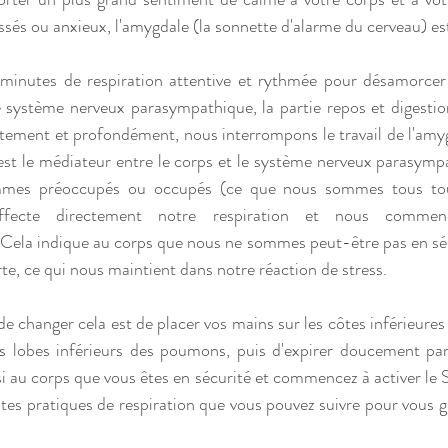
és ou anxieux, l'amygdale (la sonnette d'alarme du cerveau) est
5 minutes de respiration attentive et rythmée pour désamorcer
le système nerveux parasympathique, la partie repos et digesti
tement et profondément, nous interrompons le travail de l'amyg
 est le médiateur entre le corps et le système nerveux parasympa
mes préoccupés ou occupés (ce que nous sommes tous tout
affecte directement notre respiration et nous commenç
 Cela indique au corps que nous ne sommes peut-être pas en séc
rte, ce qui nous maintient dans notre réaction de stress.
 changer cela est de placer vos mains sur les côtes inférieures e
les lobes inférieurs des poumons, puis d'expirer doucement pa
au corps que vous êtes en sécurité et commencez à activer le S
es pratiques de respiration que vous pouvez suivre pour vous gui