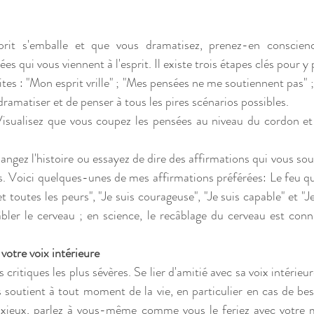
prit s'emballe et que vous dramatisez, prenez-en conscien
ées qui vous viennent à l'esprit. Il existe trois étapes clés pour y 
tes : "Mon esprit vrille" ; "Mes pensées ne me soutiennent pas" 
 dramatiser et de penser à tous les pires scénarios possibles.
isualisez que vous coupez les pensées au niveau du cordon et d
angez l'histoire ou essayez de dire des affirmations qui vous sou
 Voici quelques-unes de mes affirmations préférées: Le feu qui
t toutes les peurs", "Je suis courageuse", "Je suis capable" et "Je 
bler le cerveau ; en science, le recâblage du cerveau est con
votre voix intérieure
 soutient à tout moment de la vie, en particulier en cas de bes
nxieux, parlez à vous-même comme vous le feriez avec votre me