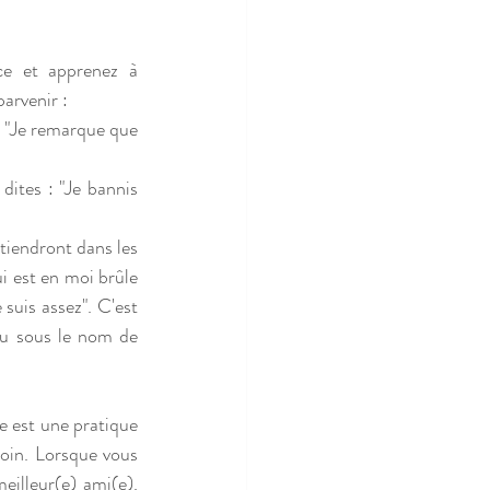
ce et apprenez à 
parvenir :
; "Je remarque que 
ites : "Je bannis 
tiendront dans les 
 est en moi brûle 
suis assez". C'est 
nu sous le nom de 
oin. Lorsque vous 
illeur(e) ami(e). 