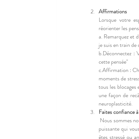
Affirmations
Lorsque votre es
réorienter les pens
a. Remarquez et di
je suis en train de
b.Déconnectez : V
cette pensée"
c.Affirmation : Ch
moments de stress.
tous les blocages e
une façon de recâ
neuroplasticité.
Faites confiance à 
 Nous sommes nos critiques les plus sévères. Se lier d'amitié avec sa voix intérieure est une pratique 
puissante qui vous
êtes stressé ou a