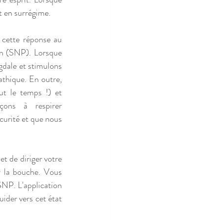
 en surrégime. 
 cette réponse au 
on (SNP). Lorsque 
dale et stimulons 
thique. En outre, 
 le temps !) et 
ons à respirer 
urité et que nous 
t de diriger votre 
r la bouche. Vous 
NP. L'application 
der vers cet état 