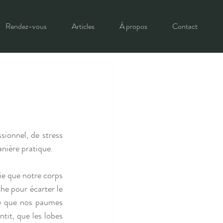
Rendez-vous
Articles
À propos
Contact
onnel, de stress 
nière pratique. 
ie que notre corps 
e pour écarter le 
ie que nos paumes 
tit, que les lobes 