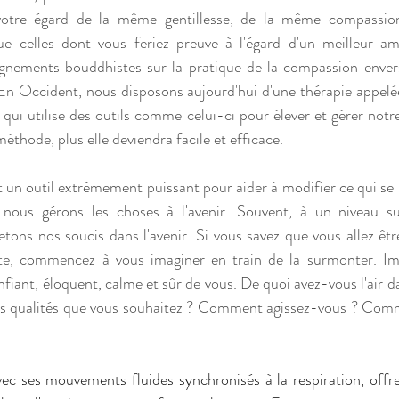
votre égard de la même gentillesse, de la même compassio
 celles dont vous feriez preuve à l'égard d'un meilleur ami
ignements bouddhistes sur la pratique de la compassion enve
 En Occident, nous disposons aujourd'hui d'une thérapie appelée
qui utilise des outils comme celui-ci pour élever et gérer notre
éthode, plus elle deviendra facile et efficace.
t un outil extrêmement puissant pour aider à modifier ce qui se p
 nous gérons les choses à l'avenir. Souvent, à un niveau su
jetons nos soucis dans l'avenir. Si vous savez que vous allez êt
nte, commencez à vous imaginer en train de la surmonter. Im
nfiant, éloquent, calme et sûr de vous. De quoi avez-vous l'air da
es qualités que vous souhaitez ? Comment agissez-vous ? Com
vec ses mouvements fluides synchronisés à la respiration, offre