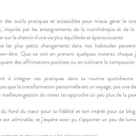
rir des outils pratiques et accessibles pour mieux gérer le stre
, inspirés par les enseignements de la nutrithérapie et de la 
r sur le chemin d'une vie plus équilibrée et épanouissante.
e les plus petits changements dans nos habitudes peuvent 
 bien-être. Que ce soit en prenant quelques instants chaque j
quant des affirmations positives ou en cultivant la compassion
ent à intégrer ces pratiques dans ta routine quotidienne 
pas que la transformation personnelle est un voyage, pas une de
 meilleure gestion du stress te rapproche un peu plus de la paix
r du fond du cœur pour ta fidélité et ton intérêt pour ce blo
 est admirable, et j'espère avoir pu t'apporter un peu de lumi
 contact en me suivant sur les réseaux sociaux. 