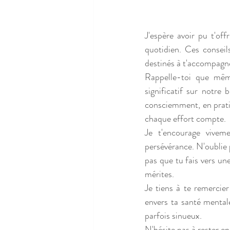
J'espère avoir pu t'off
quotidien. Ces conseils
destinés à t'accompagne
Rappelle-toi que mêm
significatif sur notre
consciemment, en prati
chaque effort compte.
Je t'encourage vivem
persévérance. N'oublie 
pas que tu fais vers une
mérites.
Je tiens à te remercie
envers ta santé mentale
parfois sinueux.
N'hésite pas à rester en