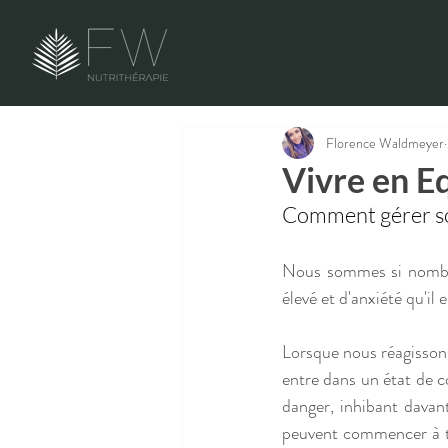
Florence Waldmeyer
Vivre en Eq
Comment gérer son
Nous sommes si nombre
élevé et d'anxiété qu'i
Lorsque nous réagissons 
entre dans un état de 
danger, inhibant davant
peuvent commencer à tra