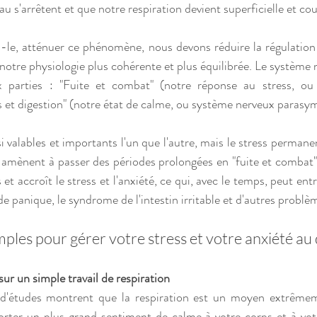
u s'arrêtent et que notre respiration devient superficielle et cou
s-le, atténuer ce phénomène, nous devons réduire la régulation
 notre physiologie plus cohérente et plus équilibrée. Le système
parties : "Fuite et combat" (notre réponse au stress, ou 
 et digestion" (notre état de calme, ou système nerveux parasy
 valables et importants l'un que l'autre, mais le stress permanen
 amènent à passer des périodes prolongées en "fuite et combat"
t accroît le stress et l'anxiété, ce qui, avec le temps, peut entr
e panique, le syndrome de l'intestin irritable et d'autres problè
imples pour gérer votre stress et votre anxiété au
r un simple travail de respiration
orter un plus grand sentiment de calme à votre corps et à votr