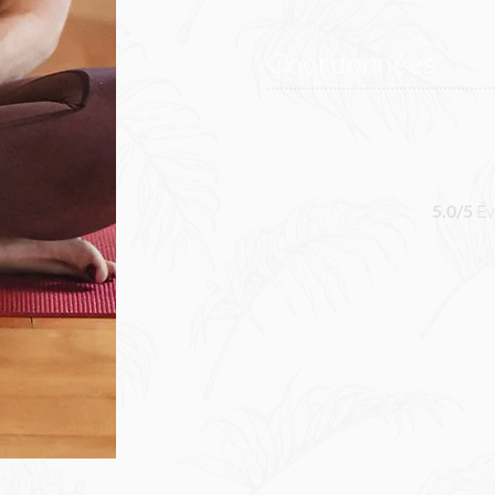
Coordonnées
Route de la Gérine 9, 1723 Marly 
florence.waldmeyer@gmail.com
5.0/5
Év
Vos cons
en Angla