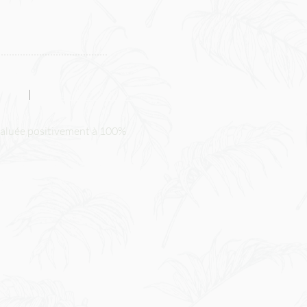
| Fribourg
+41 79 526 79 50
aluée positivement à 100%
ultations sont également assurées
is et Allemand