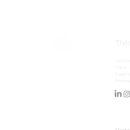
Thér
Nutriti
Marly -
Coach e
Profess