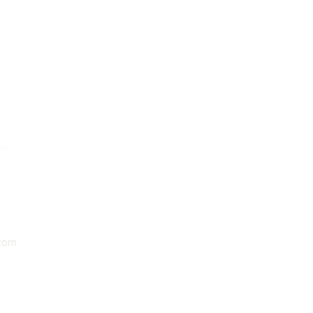
oits
.com