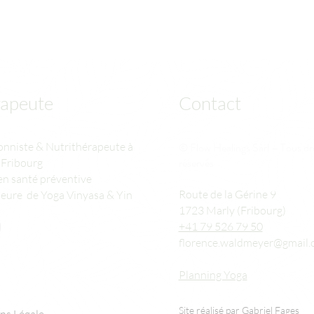
apeute
Contact
onniste & Nutrithérapeute à
© Flow Healings Sàrl – Tous dr
réservés​
 Fribourg
n santé préventive
Route de la Gérine 9
eure de Yoga Vinyasa & Yin
1723 Marly (Fribourg)
+41 79 526 79 50
florence.waldmeyer@gmail
Planning Yoga
Site réalisé par Gabriel Fages