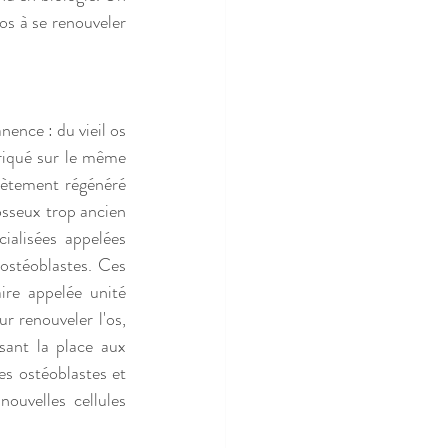
os à se renouveler 
nce : du vieil os 
riqué sur le même 
lètement régénéré 
sseux trop ancien 
ialisées appelées 
ostéoblastes. Ces 
ire appelée unité 
 renouveler l'os, 
sant la place aux 
s ostéoblastes et 
ouvelles cellules 