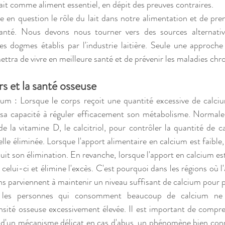
ait comme aliment essentiel, en dépit des preuves contraires.
e en question le rôle du lait dans notre alimentation et de pren
santé. Nous devons nous tourner vers des sources alternativ
s dogmes établis par l'industrie laitière. Seule une approche 
ttra de vivre en meilleure santé et de prévenir les maladies chr
rs et la santé osseuse
m : Lorsque le corps reçoit une quantité excessive de calciu
e sa capacité à réguler efficacement son métabolisme. Normale
 de la vitamine D, le calcitriol, pour contrôler la quantité de 
lle éliminée. Lorsque l'apport alimentaire en calcium est faible, l
duit son élimination. En revanche, lorsque l'apport en calcium est 
 celui-ci et élimine l'excès. C'est pourquoi dans les régions où l
ons parviennent à maintenir un niveau suffisant de calcium pour p
s, les personnes qui consomment beaucoup de calcium ne 
sité osseuse excessivement élevée. Il est important de compre
e d'un mécanisme délicat en cas d'abus, un phénomène bien conn