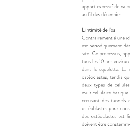
apport excessif de calci
au fil des décennies.
L'intimité de l'os
Contrairement à une idé
est périodiquement dét
site. Ce processus, ap
tous les 10 ans environ
dans le squelette. La 
ostéoclastes, tandis qu
deux types de cellules
multicellulaire basiqu
creusant des tunnels o
ostéoblastes pour const
des ostéoclastes est l
doivent être constamme