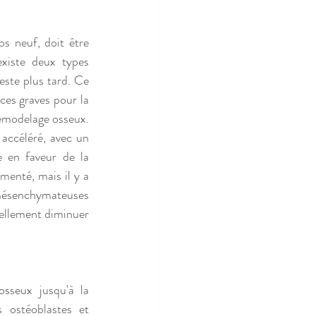
s neuf, doit être 
xiste deux types 
este plus tard. Ce 
es graves pour la 
emodelage osseux. 
ccéléré, avec un 
e en faveur de la 
menté, mais il y a 
mésenchymateuses 
ellement diminuer 
sseux jusqu'à la 
 ostéoblastes et 