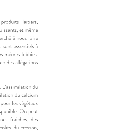
oduits laitiers, 
puissants, et même 
erché à nous faire 
sont essentiels à 
es mêmes lobbies. 
ec des allégations 
 L'assimilation du 
lation du calcium 
pour les végétaux 
sponible. On peut 
es fraîches, des 
nlits, du cresson, 