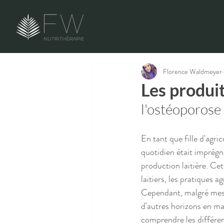
Florence Waldmeyer
Les produit
l'ostéoporose -
En tant que fille d'agri
quotidien était imprégné
production laitière. Cet
laitiers, les pratiques a
Cependant, malgré mes ra
d'autres horizons en mat
comprendre les différen