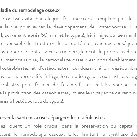
ladie du remodelage osseux
rocessus vital dans lequel l'os ancien est remplacé par de l'o
e la vie pour éviter le développement de l'ostéoporose. Il e
1, survenant après 50 ans, et le type 2, lié à l'âge, qui se manif
l responsable des fractures du col du fémur, avec des conséquenc
d'ostéoporose sont associés à un dérèglement du processus de r
st-ménopausique, le remodelage osseux est considérablement a
'ostéoblastes et d'ostéoclastes, conduisant à un déséquilibr
s l'ostéoporose liée à l'âge, le remodelage osseux n'est pas aug
téoblastes pour former de l'os neuf. Les cellules souches 
la production des ostéoblastes, voient leur capacité de renouv
ainsi à l'ostéoporose de type 2.
erver la santé osseuse : épargner les ostéoblastes
s jouent un rôle crucial dans la préservation du capital o
sant le remodelage osseux. Elles limitent la synthèse des