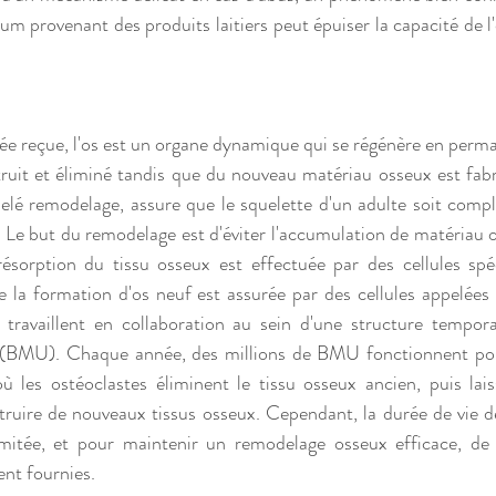
um provenant des produits laitiers peut épuiser la capacité de l'
e reçue, l'os est un organe dynamique qui se régénère en permane
ruit et éliminé tandis que du nouveau matériau osseux est fab
pelé remodelage, assure que le squelette d'un adulte soit comp
. Le but du remodelage est d'éviter l'accumulation de matériau o
résorption du tissu osseux est effectuée par des cellules spéc
e la formation d'os neuf est assurée par des cellules appelées 
 travaillent en collaboration au sein d'une structure tempora
e (BMU). Chaque année, des millions de BMU fonctionnent pour
ù les ostéoclastes éliminent le tissu osseux ancien, puis lais
ruire de nouveaux tissus osseux. Cependant, la durée de vie de
imitée, et pour maintenir un remodelage osseux efficace, de n
nt fournies.