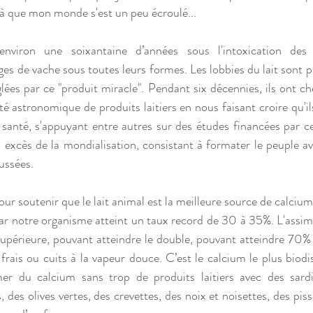
 là que mon monde s'est un peu écroulé... 
viron une soixantaine d’années sous l'intoxication des pr
ges de vache sous toutes leurs formes. Les lobbies du lait sont 
lées par ce "produit miracle". Pendant six décennies, ils ont ch
astronomique de produits laitiers en nous faisant croire qu'ils 
 santé, s'appuyant entre autres sur des études financées par c
s excès de la mondialisation, consistant à formater le peuple av
ussées.
our soutenir que le lait animal est la meilleure source de calcium.
par notre organisme atteint un taux record de 30 à 35%. L'assimi
upérieure, pouvant atteindre le double, pouvant atteindre 70% 
ais ou cuits à la vapeur douce. C’est le calcium le plus biodi
r du calcium sans trop de produits laitiers avec des sardin
, des olives vertes, des crevettes, des noix et noisettes, des pisse