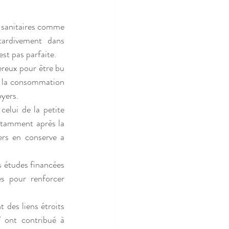
és sanitaires comme 
tardivement dans 
st pas parfaite.
ereux pour être bu 
e la consommation 
oyers.
elui de la petite 
otamment après la 
rs en conserve a 
s études financées 
es pour renforcer 
 des liens étroits 
 ont contribué à 