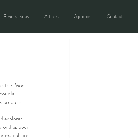
Rendez-vous
Articles
À propos
Contact
dustrie. Mon 
pour la 
s produits 
 d'explorer 
rofondies pour 
ar ma culture, 