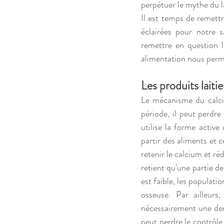
perpétuer le mythe du l
Il est temps de remettr
éclairées pour notre 
remettre en question le
alimentation nous perme
Les produits laitie
Le mécanisme du calciu
période, il peut perdr
utilise la forme active
partir des aliments et ce
retenir le calcium et ré
retient qu'une partie de
est faible, les populati
osseuse. Par ailleur
nécessairement une den
peut perdre le contrôl