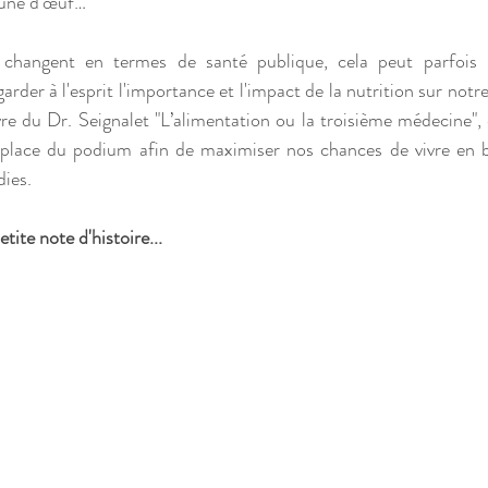
aune d’œuf…
hangent en termes de santé publique, cela peut parfois p
garder à l'esprit l'importance et l'impact de la nutrition sur not
livre du Dr. Seignalet "L’alimentation ou la troisième médecine",
 place du podium afin de maximiser nos chances de vivre en b
dies.
te note d'histoire...