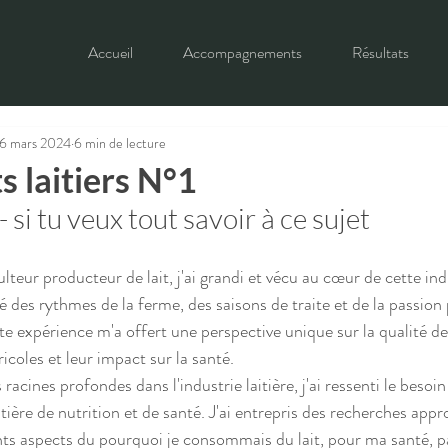
Accueil
Accompagnements
Résultats
6 mars 2024
6 min de lecture
s laitiers N°1
 si tu veux tout savoir à ce sujet 
culteur producteur de lait, j'ai grandi et vécu au cœur de cette in
 des rythmes de la ferme, des saisons de traite et de la passion 
te expérience m'a offert une perspective unique sur la qualité de
gricoles et leur impact sur la santé.
cines profondes dans l'industrie laitière, j'ai ressenti le besoin
ière de nutrition et de santé. J'ai entrepris des recherches app
ts aspects du pourquoi je consommais du lait, pour ma santé, p