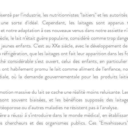
ésenté par l'industrie, les nutritionnistes "laitiers" et les autorit
 une sorte d'idéal. Cependant, les laitages sont apparus 
 et notre adaptation à ces nouveaux venus dans notre assiette n'e
iècle, le lait n'était guère populaire, considéré comme trop dang
es jeunes enfants. C'est au XXe siècle, avec le développement d
a réfrigération, que les laitages ont fait leur apparition dans les f
é considérable s'est ouvert, celui des enfants, en particulier c
ls ont habilement promu le lait comme aliment de l'enfance, n
ale, où la demande gouvernementale pour les produits laitie
motion massive du lait se cache une réalité moins reluisante. Le
re sont souvent biaisées, et les bénéfices supposés des laitag
stéoporose ou d'autres maladies ne résistent pas à l'analyse.
tière a réussi à s'introduire dans le monde médical, en établissant
s chercheurs et des organismes publics. Ces "Envahisseurs"