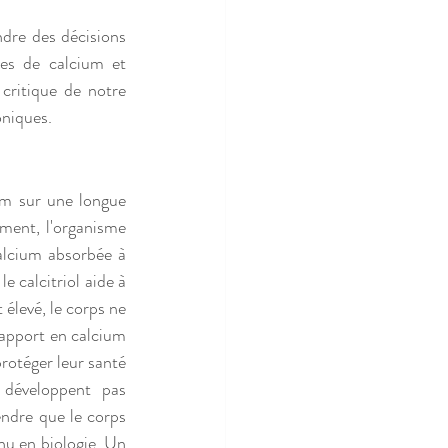
dre des décisions 
es de calcium et 
critique de notre 
oniques.
m sur une longue 
ment, l'organisme 
calcium absorbée à 
e calcitriol aide à 
élevé, le corps ne 
'apport en calcium 
rotéger leur santé 
développent pas 
ndre que le corps 
u en biologie. Un 