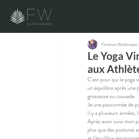
Florence Waldmeyer
Le Yoga Vi
aux Athlèt
C'est pour qui le yoga v
un équilibre après une 
grossesse ou couvade. 
Je une passionnée de y
il y a plusieurs années,
Après avoir suivi mon pr
plus que des postures et
et l'équilibre émotionne