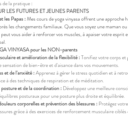
 de la pratique :
R LES FUTURES ET JEUNES PARENTS
t les Papas :
 Mes cours de yoga vinyasa offrent une approche ho
près les changements familiaux. Que vous soyez une maman ou u
peut vous aider à renforcer vos muscles, à apaiser votre esprit e
bal.
 VINYASA pour les NON-parents 
laire et amélioration de la flexibilité :
 Tonifiez votre corps et
e sensation de bien-être et d'aisance dans vos mouvements.
 et de l'anxiété :
 Apprenez à gérer le stress quotidien et à retro
âce à des techniques de respiration et de méditation.
 posture et de la coordination :
 Développez une meilleure consci
équilibres posturaux pour une posture plus droite et équilibrée.
uleurs corporelles et prévention des blessures :
 Protégez votre
essures grâce à des exercices de renforcement musculaire ciblés 