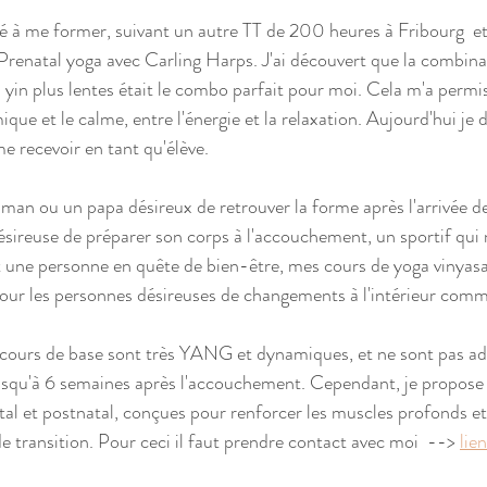
nué à me former, suivant un autre TT de 200 heures à Fribourg  e
renatal yoga avec Carling Harps. J'ai découvert que la combina
 yin plus lentes était le combo parfait pour moi. Cela m'a permi
ique et le calme, entre l'énergie et la relaxation. Aujourd'hui je 
 recevoir en tant qu'élève. 
n ou un papa désireux de retrouver la forme après l'arrivée de
ireuse de préparer son corps à l'accouchement, un sportif qui n
 une personne en quête de bien-être, mes cours de yoga vinyasa
ur les personnes désireuses de changements à l'intérieur comme 
 cours de base sont très YANG et dynamiques, et ne sont pas ad
squ'à 6 semaines après l'accouchement. Cependant, je propose 
al et postnatal, conçues pour renforcer les muscles profonds et a
e transition. Pour ceci il faut prendre contact avec moi  --> 
lien