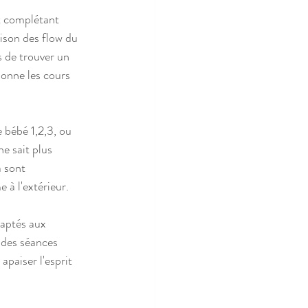
t complétant 
ison des flow du 
s de trouver un 
donne les cours 
 bébé 1,2,3, ou 
e sait plus 
 sont 
à l'extérieur. 
aptés aux 
des séances 
paiser l'esprit 