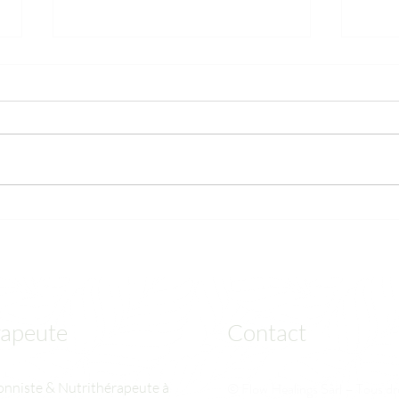
Carence en vitamine D:
Obés
Symptômes et Traitement
la nu
indi
apeute
Contact
onniste & Nutrithérapeute à
© Flow Healings Sàrl – Tous dr