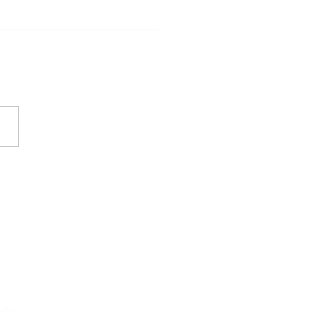
ité et chirurgie: Pourquoi
trition reste
spensable
oits