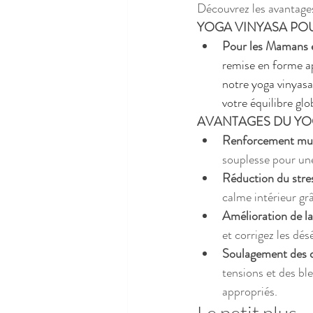
Découvrez les avantages
YOGA VINYASA POU
Pour les Mamans e
remise en forme a
notre yoga vinyasa 
votre équilibre glo
AVANTAGES DU YOGA
Renforcement muscu
souplesse pour un
Réduction du stress
calme intérieur gr
Amélioration de la
et corrigez les dés
Soulagement des do
tensions et des bl
appropriés.
Le petit plus 