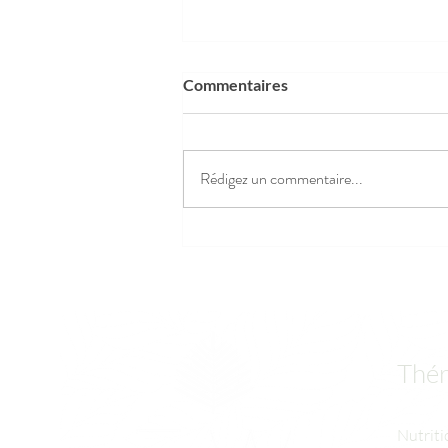
Commentaires
Rédigez un commentaire...
Ce n’est pas un manque de
volonté : Comprendre les
crises alimentaires
Thér
Nutriti