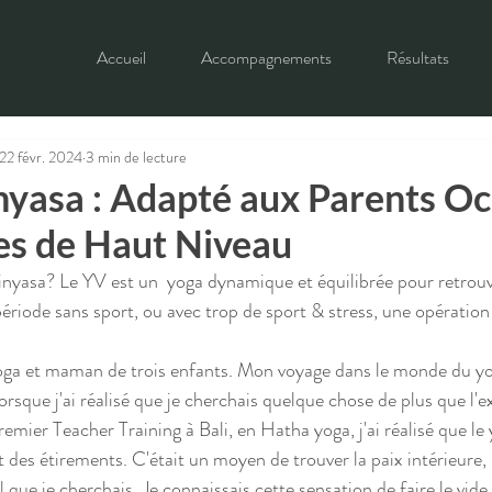
Accueil
Accompagnements
Résultats
22 févr. 2024
3 min de lecture
nyasa : Adapté aux Parents Oc
es de Haut Niveau
inyasa? Le YV est un  yoga dynamique et équilibrée pour retrouve
période sans sport, ou avec trop de sport & stress, une opératio
oga et maman de trois enfants. Mon voyage dans le monde du 
 lorsque j'ai réalisé que je cherchais quelque chose de plus que l'e
emier Teacher Training à Bali, en Hatha yoga, j'ai réalisé que le 
 des étirements. C'était un moyen de trouver la paix intérieure, 
l que je cherchais. Je connaissais cette sensation de faire le vide 