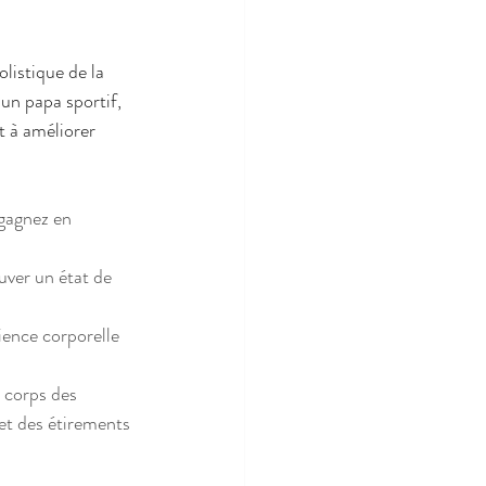
listique de la 
n papa sportif, 
t à améliorer 
 gagnez en 
uver un état de 
ence corporelle 
 corps des 
et des étirements 