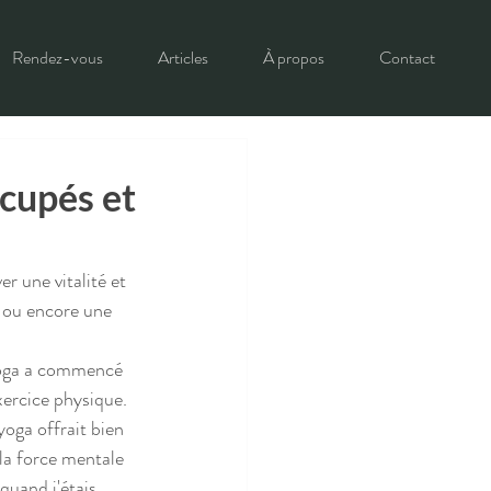
Rendez-vous
Articles
À propos
Contact
cupés et
r une vitalité et 
n ou encore une 
yoga a commencé 
xercice physique. 
yoga offrait bien 
la force mentale 
quand j'étais 