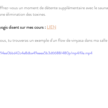
ffrez-vous un moment de détente supplémentaire avec le sauna
une élimination des toxines.
gis disent sur mes cours : 
LIEN
sous, tu trouveras un exemple d'un flow de vinyasa dans ma salle
cfb_214ea0bbd42c4e8dba49eeea5b3d6688/480p/mp4/file.mp4